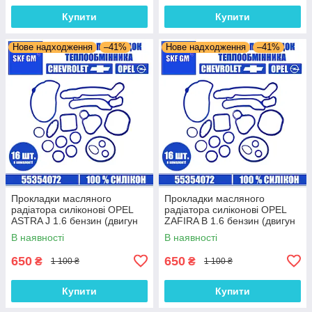
Купити
Купити
Нове надходження
–41%
Нове надходження
–41%
Прокладки масляного
Прокладки масляного
радіатора силіконові OPEL
радіатора силіконові OPEL
ASTRA J 1.6 бензин (двигун
ZAFIRA B 1.6 бензин (двигун
A18XER) комплект 16 шт.
Z16XER) комплект 16 шт.
В наявності
В наявності
650
650
₴
₴
1 100 ₴
1 100 ₴
Купити
Купити