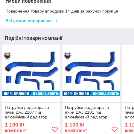
Умови повернення
Повернення товару впродовж 14 днів за рахунок покупця
Всі умови повернення
Подібні товари компанії
Патрубки радіатора та
Патрубки радіатора та
Патр
пічки ВАЗ 2107 під
пічки ВАЗ 2101 під
пічк
алюмінієвий радіатор,
алюмінієвий радіатор,
алюм
синій силікон (комплект 6
синій силікон (комплект 6
сині
1 100
1 100
1 1
₴/
₴/
шт.)
шт.)
шт.)
комплект
комплект
ком