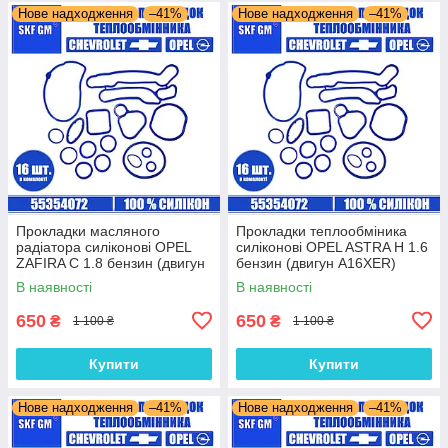
Нове надходження
–41%
Нове надходження
–41%
Прокладки масляного
Прокладки теплообміника
радіатора силіконові OPEL
силіконові OPEL ASTRA H 1.6
ZAFIRA C 1.8 бензин (двигун
бензин (двигун A16XER)
A18XEL) комплект 16 шт.
комплект 16 шт.
В наявності
В наявності
650
650
₴
₴
1 100 ₴
1 100 ₴
Купити
Купити
Нове надходження
–41%
Нове надходження
–41%