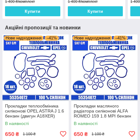
1 400 ₴/комплект
1 400 ₴/комплект
1 400
Купити
Купити
Акційні пропозиції та новинки
Нове надходження
–41%
Нове надходження
–41%
Прокладки теплообміника
Прокладки масляного
силіконові OPEL ASTRA J 1.6
радіатора силіконові ALFA
бензин (двигун A18XER)
ROMEO 159 1.8 MPI бензин
комплект 16 шт.
(двигун 939A4.000) комплект
В наявності
В наявності
16 шт.
650
650
₴
₴
1 100 ₴
1 100 ₴