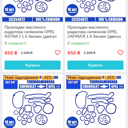
Прокладки масляного
Прокладки масляного
радіатора силіконові OPEL
радіатора силіконові OPEL
ASTRA J 1.6 бензин (двигун
ZAFIRA B 1.6 бензин (двигун
A18XER) комплект 16 шт.
Z16XER) комплект 16 шт.
В наявності
В наявності
650
650
₴
₴
1 100 ₴
1 100 ₴
Купити
Купити
Нове надходження
–41%
Нове надходження
–41%