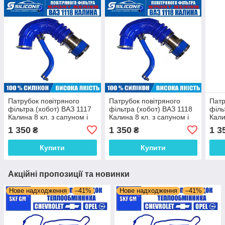
Патрубок повітряного
Патрубок повітряного
Патр
фільтра (хобот) ВАЗ 1117
фільтра (хобот) ВАЗ 1118
філь
Калина 8 кл. з сапуном і
Калина 8 кл. з сапуном і
Кали
хомутами силіконовий
хомутами силіконовий
хому
1 350
1 350
1 3
₴
₴
SPORT SERIES
SPORT SERIES
SPO
Купити
Купити
Акційні пропозиції та новинки
Нове надходження
–41%
Нове надходження
–41%