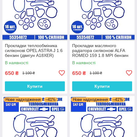
Прокладки теплообміника
Прокладки масляного
силіконові OPEL ASTRA J 1.6
радіатора силіконові ALFA
бензин (двигун A18XER)
ROMEO 159 1.8 MPI бензин
комплект 16 шт.
(двигун 939A4.000) комплект
В наявності
В наявності
16 шт.
650
650
₴
₴
1 100 ₴
1 100 ₴
Купити
Купити
Нове надходження
–41%
Нове надходження
–41%