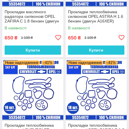
Прокладки масляного
Прокладки теплообміника
радіатора силіконові OPEL
силіконові OPEL ASTRA H 1.6
ZAFIRA C 1.8 бензин (двигун
бензин (двигун A16XER)
A18XEL) комплект 16 шт.
комплект 16 шт.
В наявності
В наявності
650
650
₴
₴
1 100 ₴
1 100 ₴
Купити
Купити
Нове надходження
–41%
Нове надходження
–41%
Прокладки теплообміника
Прокладки теплообміника