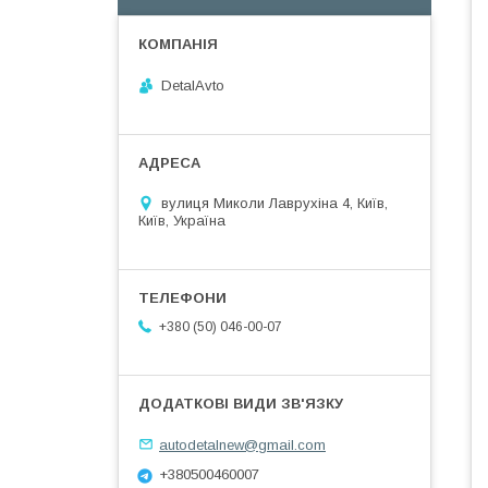
DetalAvto
вулиця Миколи Лаврухіна 4, Київ,
Київ, Україна
+380 (50) 046-00-07
autodetalnew@gmail.com
+380500460007