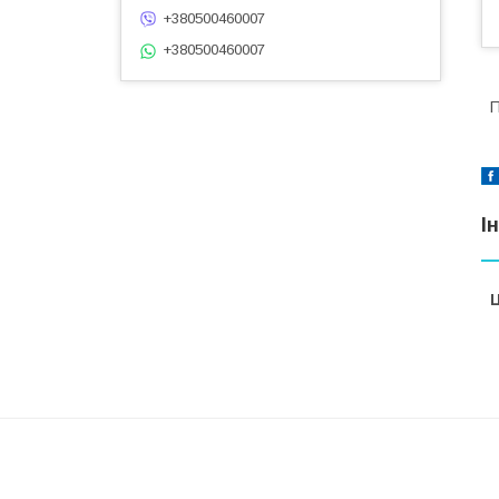
+380500460007
+380500460007
П
І
Ц