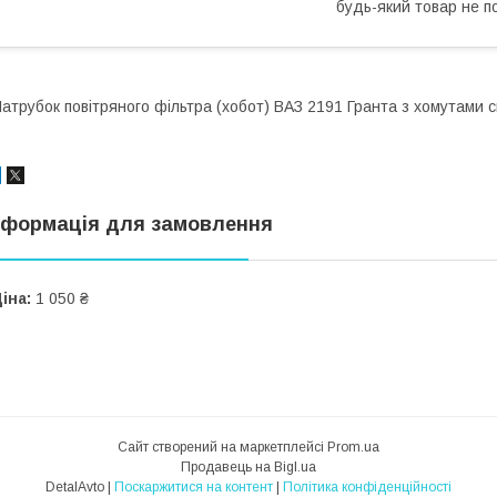
будь-який товар не п
атрубок повітряного фільтра (хобот) ВАЗ 2191 Гранта з хомутами
нформація для замовлення
іна:
1 050 ₴
Сайт створений на маркетплейсі
Prom.ua
Продавець на Bigl.ua
DetalAvto |
Поскаржитися на контент
|
Політика конфіденційності