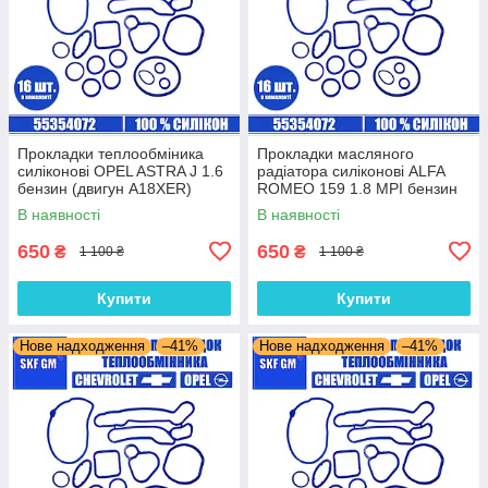
Прокладки теплообміника
Прокладки масляного
силіконові OPEL ASTRA J 1.6
радіатора силіконові ALFA
бензин (двигун A18XER)
ROMEO 159 1.8 MPI бензин
комплект 16 шт.
(двигун 939A4.000) комплект
В наявності
В наявності
16 шт.
650
650
₴
₴
1 100 ₴
1 100 ₴
Купити
Купити
Нове надходження
–41%
Нове надходження
–41%