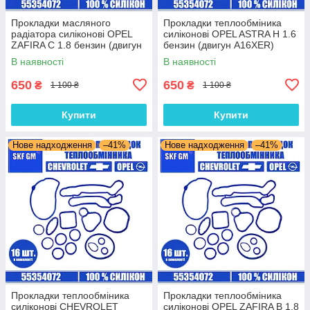
Прокладки масляного
Прокладки теплообміника
радіатора силіконові OPEL
силіконові OPEL ASTRA H 1.6
ZAFIRA C 1.8 бензин (двигун
бензин (двигун A16XER)
A18XEL) комплект 16 шт.
комплект 16 шт.
В наявності
В наявності
650
650
₴
₴
1 100 ₴
1 100 ₴
Купити
Купити
Нове надходження
–41%
Нове надходження
–41%
Прокладки теплообміника
Прокладки теплообміника
силіконові CHEVROLET
силіконові OPEL ZAFIRA B 1.8