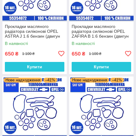
Прокладки масляного
Прокладки масляного
радіатора силіконові OPEL
радіатора силіконові OPEL
ASTRA J 1.6 бензин (двигун
ZAFIRA B 1.6 бензин (двигун
A18XER) комплект 16 шт.
Z16XER) комплект 16 шт.
В наявності
В наявності
650
650
₴
₴
1 100 ₴
1 100 ₴
Купити
Купити
Нове надходження
–41%
Нове надходження
–41%