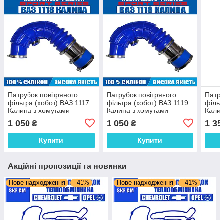
Патрубок повітряного
Патрубок повітряного
Патр
фільтра (хобот) ВАЗ 1117
фільтра (хобот) ВАЗ 1119
філь
Калина з хомутами
Калина з хомутами
Кали
силіконовий SPORT
силіконовий SPORT
хому
1 050
1 050
1 3
₴
₴
SERIES
SERIES
SPO
Купити
Купити
Акційні пропозиції та новинки
Нове надходження
–41%
Нове надходження
–41%