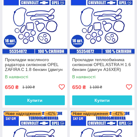
Прокладки масляного
Прокладки теплообміника
радіатора силіконові OPEL
силіконові OPEL ASTRA H 1.6
ZAFIRA C 1.8 бензин (двигун
бензин (двигун A16XER)
A18XEL) комплект 16 шт.
комплект 16 шт.
В наявності
В наявності
650
650
₴
₴
1 100 ₴
1 100 ₴
Купити
Купити
Нове надходження
–41%
Нове надходження
–41%