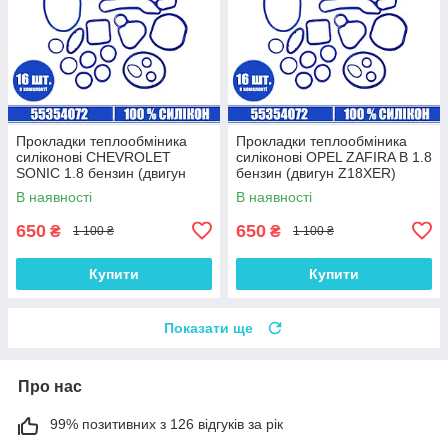
Прокладки теплообміника
Прокладки теплообміника
силіконові CHEVROLET
силіконові OPEL ZAFIRA B 1.8
SONIC 1.8 бензин (двигун
бензин (двигун Z18XER)
F18D4) комплект 16 шт.
комплект 16 шт.
В наявності
В наявності
650
650
₴
₴
1 100 ₴
1 100 ₴
Купити
Купити
Показати ще
Про нас
99% позитивних з 126 відгуків за рік