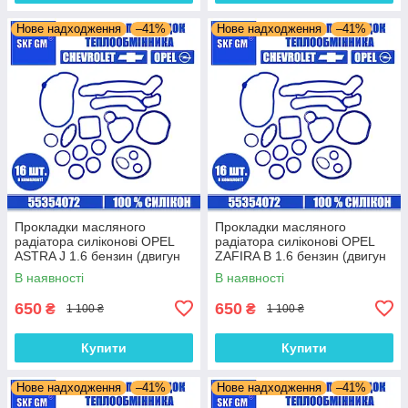
Нове надходження
–41%
Нове надходження
–41%
Прокладки масляного
Прокладки масляного
радіатора силіконові OPEL
радіатора силіконові OPEL
ASTRA J 1.6 бензин (двигун
ZAFIRA B 1.6 бензин (двигун
A18XER) комплект 16 шт.
Z16XER) комплект 16 шт.
В наявності
В наявності
650
650
₴
₴
1 100 ₴
1 100 ₴
Купити
Купити
Нове надходження
–41%
Нове надходження
–41%