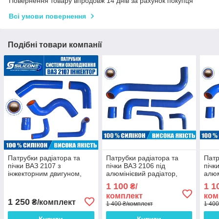
Повернення товару впродовж 14 днів за рахунок покупця
Всі умови повернення
Подібні товари компанії
Патрубки радіатора та
Патрубки радіатора та
Патр
пічки ВАЗ 2107 з
пічки ВАЗ 2106 під
пічк
інжекторним двигуном,
алюмінієвий радіатор,
алюм
синій силікон (комплект 6
синій силікон (комплект 6
сині
1 100
1 1
₴/
шт.)
шт.)
шт.)
комплект
ком
1 250
₴/комплект
1 400 ₴/комплект
1 400
Купити
Купити