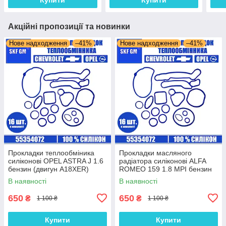
Акційні пропозиції та новинки
Нове надходження
–41%
Нове надходження
–41%
Прокладки теплообміника
Прокладки масляного
силіконові OPEL ASTRA J 1.6
радіатора силіконові ALFA
бензин (двигун A18XER)
ROMEO 159 1.8 MPI бензин
комплект 16 шт.
(двигун 939A4.000) комплект
В наявності
В наявності
16 шт.
650
650
₴
₴
1 100 ₴
1 100 ₴
Купити
Купити