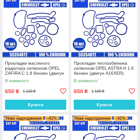
Прокладки масляного
Прокладки теплообміника
радіатора силіконові OPEL
силіконові OPEL ASTRA H 1.6
ZAFIRA C 1.8 бензин (двигун
бензин (двигун A16XER)
A18XEL) комплект 16 шт.
комплект 16 шт.
В наявності
В наявності
650
650
₴
₴
1 100 ₴
1 100 ₴
Купити
Купити
Нове надходження
–41%
Нове надходження
–41%