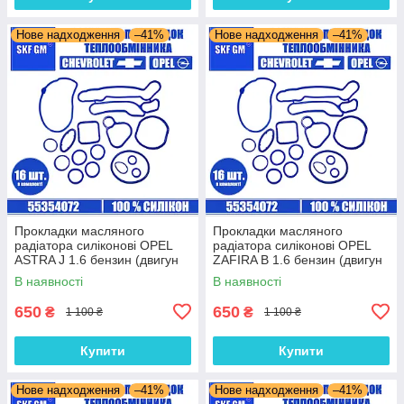
Нове надходження
–41%
Нове надходження
–41%
Прокладки масляного
Прокладки масляного
радіатора силіконові OPEL
радіатора силіконові OPEL
ASTRA J 1.6 бензин (двигун
ZAFIRA B 1.6 бензин (двигун
A18XER) комплект 16 шт.
Z16XER) комплект 16 шт.
В наявності
В наявності
650
650
₴
₴
1 100 ₴
1 100 ₴
Купити
Купити
Нове надходження
–41%
Нове надходження
–41%