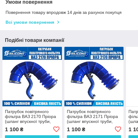
Умови повернення
Повернення товару впродовж 14 днів за рахунок покупця
Всі умови повернення
Подібні товари компанії
Патрубок повітряного
Патрубок повітряного
Патр
фільтра ВАЗ 2170 Пріора
фільтра ВАЗ 2171 Пріора
філь
(шланг впускної труби,
(шланг впускної труби,
(шла
хобот) силіконовий з
хобот) силіконовий з
хобо
1 100
1 100
1 1
₴
₴
сапуном та хомутами
сапуном та хомутами
сапу
2112-1148035
2112-1148035
2112