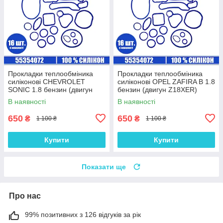
Прокладки теплообміника
Прокладки теплообміника
силіконові CHEVROLET
силіконові OPEL ZAFIRA B 1.8
SONIC 1.8 бензин (двигун
бензин (двигун Z18XER)
F18D4) комплект 16 шт.
комплект 16 шт.
В наявності
В наявності
650
650
₴
₴
1 100 ₴
1 100 ₴
Купити
Купити
Показати ще
Про нас
99% позитивних з 126 відгуків за рік