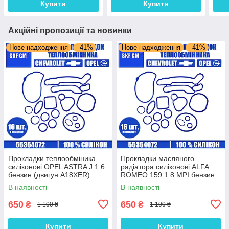
Купити
Купити
Акційні пропозиції та новинки
Нове надходження
–41%
Нове надходження
–41%
Прокладки теплообміника
Прокладки масляного
силіконові OPEL ASTRA J 1.6
радіатора силіконові ALFA
бензин (двигун A18XER)
ROMEO 159 1.8 MPI бензин
комплект 16 шт.
(двигун 939A4.000) комплект
В наявності
В наявності
16 шт.
650
650
₴
₴
1 100 ₴
1 100 ₴
Купити
Купити