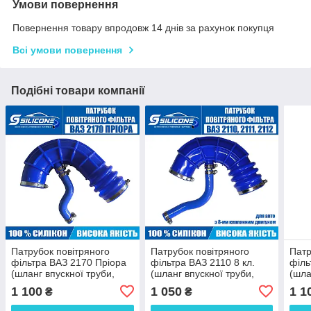
Умови повернення
Повернення товару впродовж 14 днів за рахунок покупця
Всі умови повернення
Подібні товари компанії
Патрубок повітряного
Патрубок повітряного
Патр
фільтра ВАЗ 2170 Пріора
фільтра ВАЗ 2110 8 кл.
філь
(шланг впускної труби,
(шланг впускної труби,
(шла
хобот) силіконовий з
хобот) з сапуном і
хобо
1 100
1 050
1 1
₴
₴
сапуном та хомутами
хомутами силіконовий
сапу
2112-1148035
2111-1148035 Чехія
2112