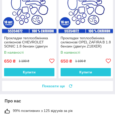
Прокладки теплообміника
Прокладки теплообміника
силіконові CHEVROLET
силіконові OPEL ZAFIRA B 1.8
SONIC 1.8 бензин (двигун
бензин (двигун Z18XER)
F18D4) комплект 16 шт.
комплект 16 шт.
В наявності
В наявності
650
650
₴
₴
1 100 ₴
1 100 ₴
Купити
Купити
Показати ще
Про нас
99% позитивних з 125 відгуків за рік