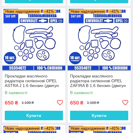
Нове надходження
–41%
Нове надходження
–41%
Прокладки масляного
Прокладки масляного
радіатора силіконові OPEL
радіатора силіконові OPEL
ASTRA J 1.6 бензин (двигун
ZAFIRA B 1.6 бензин (двигун
A18XER) комплект 16 шт.
Z16XER) комплект 16 шт.
В наявності
В наявності
650
650
₴
₴
1 100 ₴
1 100 ₴
Купити
Купити
Нове надходження
–41%
Нове надходження
–41%