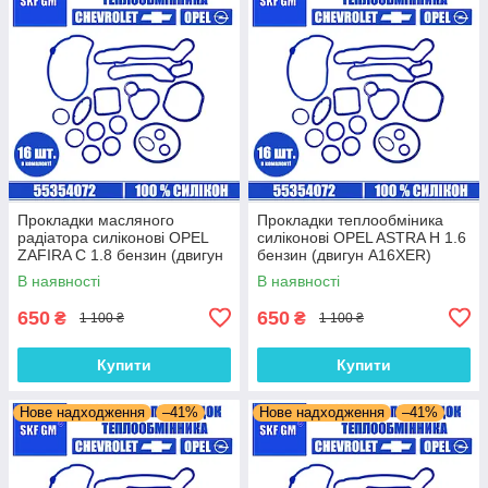
Прокладки масляного
Прокладки теплообміника
радіатора силіконові OPEL
силіконові OPEL ASTRA H 1.6
ZAFIRA C 1.8 бензин (двигун
бензин (двигун A16XER)
A18XEL) комплект 16 шт.
комплект 16 шт.
В наявності
В наявності
650
650
₴
₴
1 100 ₴
1 100 ₴
Купити
Купити
Нове надходження
–41%
Нове надходження
–41%