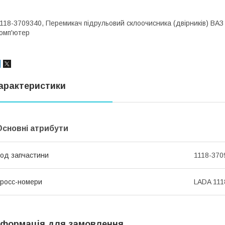
118-3709340, Перемикач підрульовий склоочисника (двірників) ВАЗ
омп'ютер
арактеристики
Основні атрибути
од запчастини
1118-370
росс-номери
LADA 111
нформація для замовлення