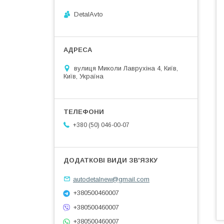
DetalAvto
вулиця Миколи Лаврухіна 4, Київ,
Київ, Україна
+380 (50) 046-00-07
autodetalnew@gmail.com
+380500460007
+380500460007
+380500460007