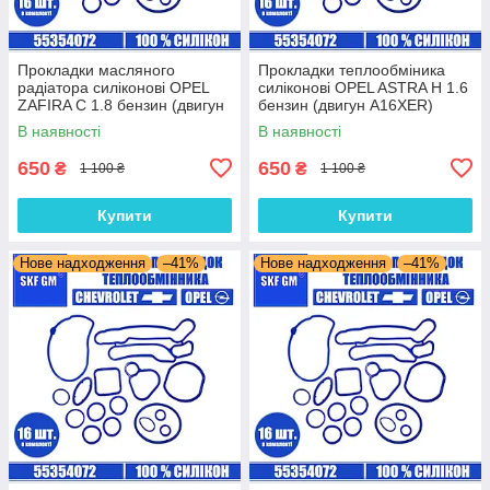
Прокладки масляного
Прокладки теплообміника
радіатора силіконові OPEL
силіконові OPEL ASTRA H 1.6
ZAFIRA C 1.8 бензин (двигун
бензин (двигун A16XER)
A18XEL) комплект 16 шт.
комплект 16 шт.
В наявності
В наявності
650
650
₴
₴
1 100 ₴
1 100 ₴
Купити
Купити
Нове надходження
–41%
Нове надходження
–41%