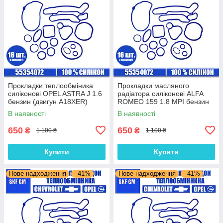
Прокладки теплообміника
Прокладки масляного
силіконові OPEL ASTRA J 1.6
радіатора силіконові ALFA
бензин (двигун A18XER)
ROMEO 159 1.8 MPI бензин
комплект 16 шт.
(двигун 939A4.000) комплект
В наявності
В наявності
16 шт.
650
650
₴
₴
1 100 ₴
1 100 ₴
Купити
Купити
Нове надходження
–41%
Нове надходження
–41%