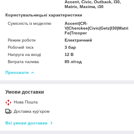
Accent, Civic, Outback, I30,
Matrix, Maxima, i30
Користувальницькі характеристики
Сумісність із моделлю
Accent|CR-
V|Cherokee|Civic|Getz|I30|Matrix
Fe|Trooper
Режим роботи
Електричний
Робочий тиск
3 бар
Напруга на вході
12 В
Витрата палива
85 л/год
Приховати
Умови доставки
Нова Пошта
Доставка кур'єром
Всі умови доставки