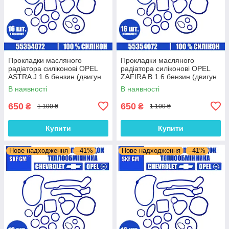
Прокладки масляного
Прокладки масляного
радіатора силіконові OPEL
радіатора силіконові OPEL
ASTRA J 1.6 бензин (двигун
ZAFIRA B 1.6 бензин (двигун
A18XER) комплект 16 шт.
Z16XER) комплект 16 шт.
В наявності
В наявності
650
650
₴
₴
1 100 ₴
1 100 ₴
Купити
Купити
Нове надходження
–41%
Нове надходження
–41%