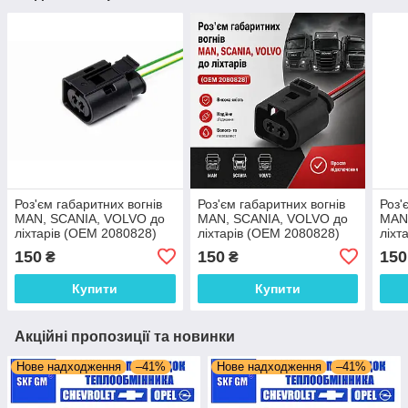
Роз'єм габаритних вогнів
Роз'єм габаритних вогнів
Роз'
MAN, SCANIA, VOLVO до
MAN, SCANIA, VOLVO до
MAN
ліхтарів (OEM 2080828)
ліхтарів (OEM 2080828)
ліхт
150
150
150
₴
₴
Купити
Купити
Акційні пропозиції та новинки
Нове надходження
–41%
Нове надходження
–41%