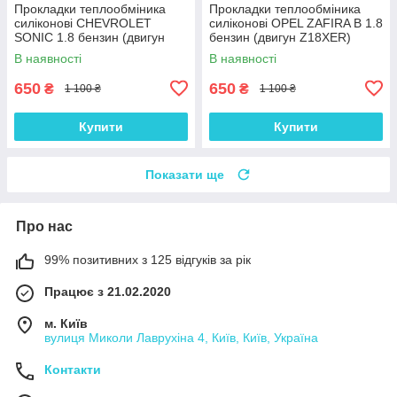
Прокладки теплообміника
Прокладки теплообміника
силіконові CHEVROLET
силіконові OPEL ZAFIRA B 1.8
SONIC 1.8 бензин (двигун
бензин (двигун Z18XER)
F18D4) комплект 16 шт.
комплект 16 шт.
В наявності
В наявності
650
650
₴
₴
1 100 ₴
1 100 ₴
Купити
Купити
Показати ще
Про нас
99% позитивних з 125 відгуків за рік
Працює з 21.02.2020
м. Київ
вулиця Миколи Лаврухіна 4, Київ, Київ, Україна
Контакти