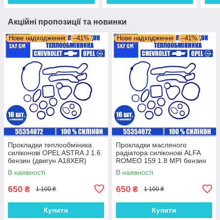
Акційні пропозиції та новинки
Нове надходження
–41%
Нове надходження
–41%
Прокладки теплообміника
Прокладки масляного
силіконові OPEL ASTRA J 1.6
радіатора силіконові ALFA
бензин (двигун A18XER)
ROMEO 159 1.8 MPI бензин
комплект 16 шт.
(двигун 939A4.000) комплект
В наявності
В наявності
16 шт.
650
650
₴
₴
1 100 ₴
1 100 ₴
Купити
Купити