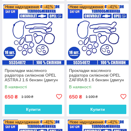
Нове надходження
–41%
Нове надходження
–41%
Прокладки масляного
Прокладки масляного
радіатора силіконові OPEL
радіатора силіконові OPEL
ASTRA J 1.6 бензин (двигун
ZAFIRA B 1.6 бензин (двигун
A18XER) комплект 16 шт.
Z16XER) комплект 16 шт.
В наявності
В наявності
650
650
₴
₴
1 100 ₴
1 100 ₴
Купити
Купити
Нове надходження
–41%
Нове надходження
–41%