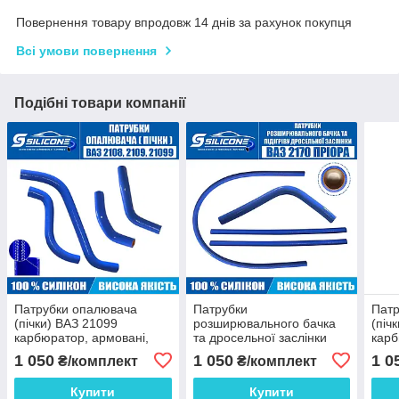
Повернення товару впродовж 14 днів за рахунок покупця
Всі умови повернення
Подібні товари компанії
Патрубки опалювача
Патрубки
Патр
(пічки) ВАЗ 21099
розширювального бачка
(піч
карбюратор, армовані,
та дросельної заслінки
карб
синій силікон (комплект 4
ВАЗ 2171 Пріора армовані
сині
1 050
1 050
1 0
₴/комплект
₴/комплект
шт)
(комплект 4 шт.) синій
шт)
силікон
Купити
Купити