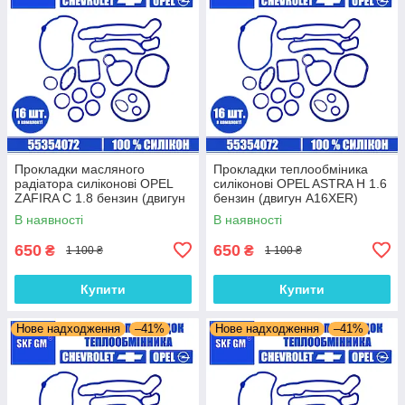
Прокладки масляного
Прокладки теплообміника
радіатора силіконові OPEL
силіконові OPEL ASTRA H 1.6
ZAFIRA C 1.8 бензин (двигун
бензин (двигун A16XER)
A18XEL) комплект 16 шт.
комплект 16 шт.
В наявності
В наявності
650
650
₴
₴
1 100 ₴
1 100 ₴
Купити
Купити
Нове надходження
–41%
Нове надходження
–41%