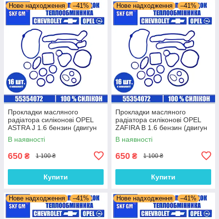
Нове надходження
–41%
Нове надходження
–41%
Прокладки масляного
Прокладки масляного
радіатора силіконові OPEL
радіатора силіконові OPEL
ASTRA J 1.6 бензин (двигун
ZAFIRA B 1.6 бензин (двигун
A18XER) комплект 16 шт.
Z16XER) комплект 16 шт.
В наявності
В наявності
650
650
₴
₴
1 100 ₴
1 100 ₴
Купити
Купити
Нове надходження
–41%
Нове надходження
–41%