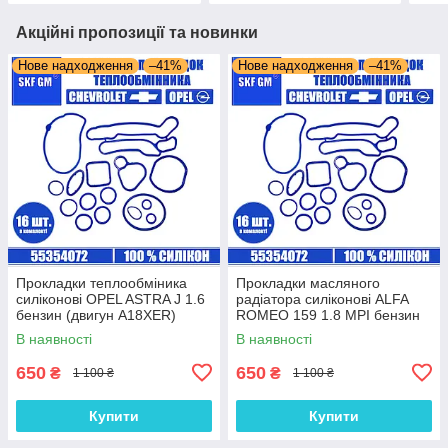
Акційні пропозиції та новинки
Нове надходження
–41%
Нове надходження
–41%
Прокладки теплообміника
Прокладки масляного
силіконові OPEL ASTRA J 1.6
радіатора силіконові ALFA
бензин (двигун A18XER)
ROMEO 159 1.8 MPI бензин
комплект 16 шт.
(двигун 939A4.000) комплект
В наявності
В наявності
16 шт.
650
650
₴
₴
1 100 ₴
1 100 ₴
Купити
Купити