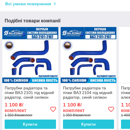
Всі умови повернення
Подібні товари компанії
Патрубки радіатора та
Патрубки радіатора та
Патр
пічки ВАЗ 2101 під мідний
пічки ВАЗ 2104 під мідний
пічк
радіатор, синій силікон
радіатор, синій силікон
алюм
(комплект 6 шт.)
(комплект 6 шт.)
сині
1 100
1 100
1 1
₴/
₴/
шт.)
комплект
комплект
ком
1 350 ₴/комплект
1 350 ₴/комплект
1 400
Купити
Купити