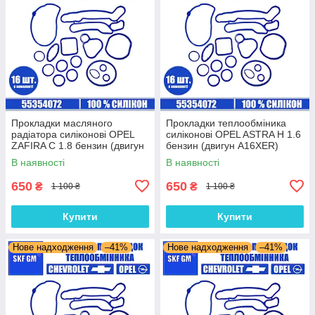
Прокладки масляного
Прокладки теплообміника
радіатора силіконові OPEL
силіконові OPEL ASTRA H 1.6
ZAFIRA C 1.8 бензин (двигун
бензин (двигун A16XER)
A18XEL) комплект 16 шт.
комплект 16 шт.
В наявності
В наявності
650
650
₴
₴
1 100 ₴
1 100 ₴
Купити
Купити
Нове надходження
–41%
Нове надходження
–41%