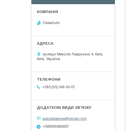
DetalAvto
вулиця Миколи Лаврухіна 4, Київ,
Київ, Україна
+380 (50) 046-00-07
autodetalnew@gmail.com
+380500460007