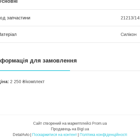
Основні
од запчастини
21213/14
атеріал
Силікон
нформація для замовлення
іна:
2 250 ₴/комплект
Сайт створений на маркетплейсі
Prom.ua
Продавець на Bigl.ua
DetalAvto |
Поскаржитися на контент
|
Політика конфіденційності