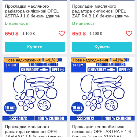
Прокладки масляного
Прокладки масляного
радіатора силіконові OPEL
радіатора силіконові OPEL
ASTRA J 1.6 бензин (двигун
ZAFIRA B 1.6 бензин (двигун
A18XER) комплект 16 шт.
Z16XER) комплект 16 шт.
В наявності
В наявності
650
650
₴
₴
1 100 ₴
1 100 ₴
Купити
Купити
Нове надходження
–41%
Нове надходження
–41%
Прокладки масляного
Прокладки теплообміника
радіатора силіконові OPEL
силіконові OPEL ASTRA H 1.6
ZAFIRA C 1.8 бензин (двигун
бензин (двигун A16XER)