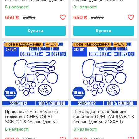
A18XEL) комплект 16 шт.
комплект 16 шт.
В наявності
В наявності
650
650
₴
₴
1 100 ₴
1 100 ₴
Купити
Купити
Нове надходження
–41%
Нове надходження
–41%
Прокладки теплообміника
Прокладки теплообміника
силіконові CHEVROLET
силіконові OPEL ZAFIRA B 1.8
SONIC 1.8 бензин (двигун
бензин (двигун Z18XER)
F18D4) комплект 16 шт.
комплект 16 шт.
В наявності
В наявності