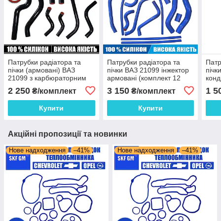
Патрубки радіатора та
Патрубки радіатора та
Патр
пічки (армовані) ВАЗ
пічки ВАЗ 21099 інжектор
пічк
21099 з карбюраторним
армовані (комплект 12
конд
двигуном ( комплект 8 шт.)
шт.) синій силікон
(ком
2 250
3 150
1 5
₴/комплект
₴/комплект
чорний силікон
силі
Купити
Купити
Акційні пропозиції та новинки
Нове надходження
–41%
Нове надходження
–41%