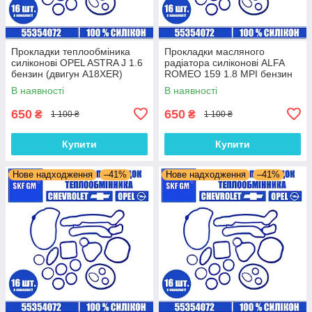
Прокладки теплообміника
Прокладки масляного
силіконові OPEL ASTRA J 1.6
радіатора силіконові ALFA
бензин (двигун A18XER)
ROMEO 159 1.8 MPI бензин
комплект 16 шт.
(двигун 939A4.000) комплект
В наявності
В наявності
16 шт.
650
650
₴
₴
1 100 ₴
1 100 ₴
Купити
Купити
Нове надходження
–41%
Нове надходження
–41%