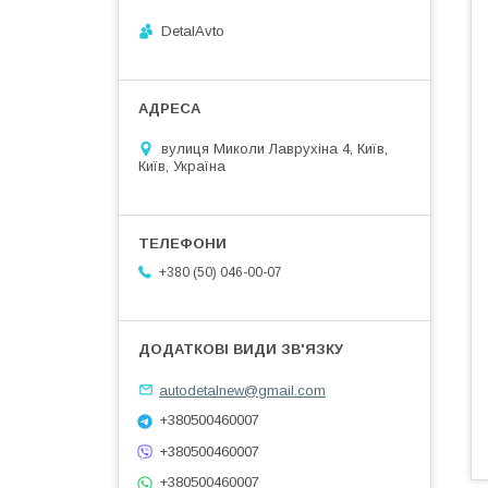
DetalAvto
вулиця Миколи Лаврухіна 4, Київ,
Київ, Україна
+380 (50) 046-00-07
autodetalnew@gmail.com
+380500460007
+380500460007
+380500460007