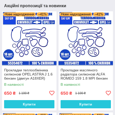
Акційні пропозиції та новинки
Нове надходження
–41%
Нове надходження
–41%
Прокладки теплообміника
Прокладки масляного
силіконові OPEL ASTRA J 1.6
радіатора силіконові ALFA
бензин (двигун A18XER)
ROMEO 159 1.8 MPI бензин
комплект 16 шт.
(двигун 939A4.000) комплект
В наявності
В наявності
16 шт.
650
650
₴
₴
1 100 ₴
1 100 ₴
Купити
Купити