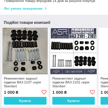
Повернення товару впродовж 14 днів за рахунок покупця
Всі умови повернення
Подібні товари компанії
Ремкомплект задньої
Ремкомплект задньої
Ремк
підвіски ВАЗ 2107 серія
підвіски ВАЗ 2101 серія
підв
Standart
Standart
Stan
1 000
1 000
1 0
₴
₴
Купити
Купити