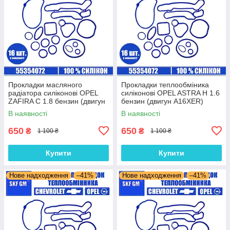
Прокладки масляного
Прокладки теплообміника
радіатора силіконові OPEL
силіконові OPEL ASTRA H 1.6
ZAFIRA C 1.8 бензин (двигун
бензин (двигун A16XER)
A18XEL) комплект 16 шт.
комплект 16 шт.
В наявності
В наявності
650
650
₴
₴
1 100 ₴
1 100 ₴
Купити
Купити
Нове надходження
–41%
Нове надходження
–41%