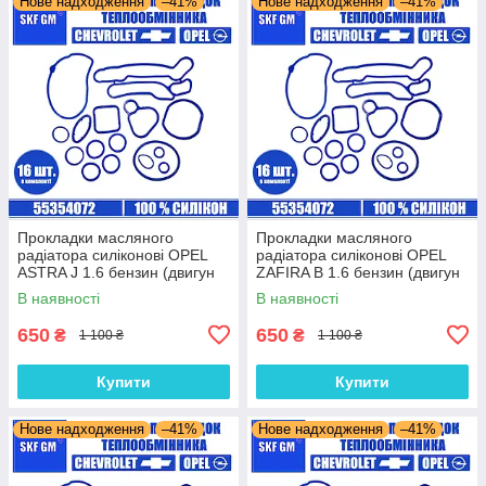
Нове надходження
–41%
Нове надходження
–41%
Прокладки масляного
Прокладки масляного
радіатора силіконові OPEL
радіатора силіконові OPEL
ASTRA J 1.6 бензин (двигун
ZAFIRA B 1.6 бензин (двигун
A18XER) комплект 16 шт.
Z16XER) комплект 16 шт.
В наявності
В наявності
650
650
₴
₴
1 100 ₴
1 100 ₴
Купити
Купити
Нове надходження
–41%
Нове надходження
–41%