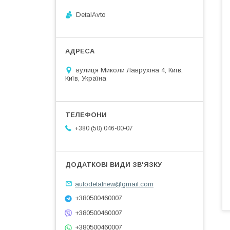
DetalAvto
вулиця Миколи Лаврухіна 4, Київ,
Київ, Україна
+380 (50) 046-00-07
autodetalnew@gmail.com
+380500460007
+380500460007
+380500460007