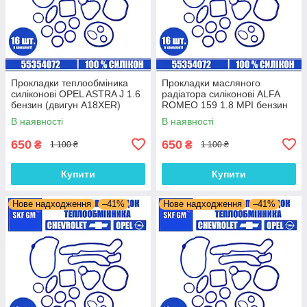
Прокладки теплообміника
Прокладки масляного
силіконові OPEL ASTRA J 1.6
радіатора силіконові ALFA
бензин (двигун A18XER)
ROMEO 159 1.8 MPI бензин
комплект 16 шт.
(двигун 939A4.000) комплект
В наявності
В наявності
16 шт.
650
650
₴
₴
1 100 ₴
1 100 ₴
Купити
Купити
Нове надходження
–41%
Нове надходження
–41%