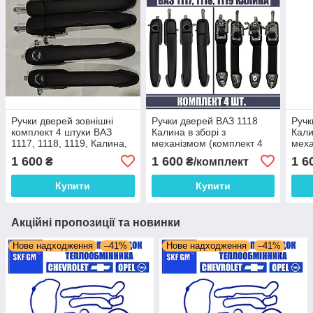
Ручки дверей зовнішні
Ручки дверей ВАЗ 1118
Ручк
комплект 4 штуки ВАЗ
Калина в зборі з
Кали
1117, 1118, 1119, Калина,
механізмом (комплект 4
меха
2190, 2191, 2192
шт.)
шт.)
1 600
1 600
1 6
₴
₴/комплект
Купити
Купити
Акційні пропозиції та новинки
Нове надходження
–41%
Нове надходження
–41%