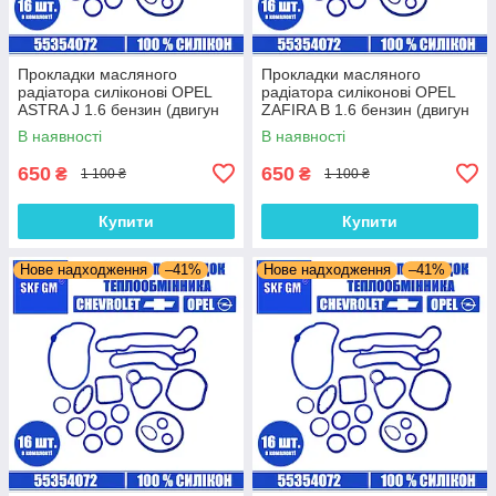
Прокладки масляного
Прокладки масляного
радіатора силіконові OPEL
радіатора силіконові OPEL
ASTRA J 1.6 бензин (двигун
ZAFIRA B 1.6 бензин (двигун
A18XER) комплект 16 шт.
Z16XER) комплект 16 шт.
В наявності
В наявності
650
650
₴
₴
1 100 ₴
1 100 ₴
Купити
Купити
Нове надходження
–41%
Нове надходження
–41%