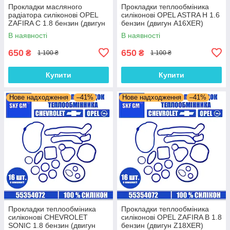
Прокладки масляного
Прокладки теплообміника
радіатора силіконові OPEL
силіконові OPEL ASTRA H 1.6
ZAFIRA C 1.8 бензин (двигун
бензин (двигун A16XER)
A18XEL) комплект 16 шт.
комплект 16 шт.
В наявності
В наявності
650
650
₴
₴
1 100 ₴
1 100 ₴
Купити
Купити
Нове надходження
–41%
Нове надходження
–41%
Прокладки теплообміника
Прокладки теплообміника
силіконові CHEVROLET
силіконові OPEL ZAFIRA B 1.8
SONIC 1.8 бензин (двигун
бензин (двигун Z18XER)