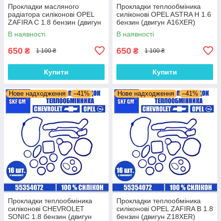
Прокладки масляного
Прокладки теплообміника
радіатора силіконові OPEL
силіконові OPEL ASTRA H 1.6
ZAFIRA C 1.8 бензин (двигун
бензин (двигун A16XER)
A18XEL) комплект 16 шт.
комплект 16 шт.
В наявності
В наявності
650
650
₴
₴
1 100 ₴
1 100 ₴
Купити
Купити
Нове надходження
–41%
Нове надходження
–41%
Прокладки теплообміника
Прокладки теплообміника
силіконові CHEVROLET
силіконові OPEL ZAFIRA B 1.8
SONIC 1.8 бензин (двигун
бензин (двигун Z18XER)