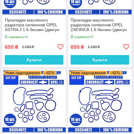
Прокладки масляного
Прокладки масляного
радіатора силіконові OPEL
радіатора силіконові OPEL
ASTRA J 1.6 бензин (двигун
ZAFIRA B 1.6 бензин (двигун
A18XER) комплект 16 шт.
Z16XER) комплект 16 шт.
В наявності
В наявності
650
650
₴
₴
1 100 ₴
1 100 ₴
Купити
Купити
Нове надходження
–41%
Нове надходження
–41%