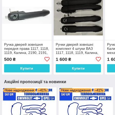
Ручка дверей зовнішня
Ручки дверей зовнішні
Ручк
передня права 1117, 1118,
комплект 4 штуки ВАЗ
Кали
1119, Калина, 2190, 2191,
1117, 1118, 1119, Калина,
меха
2192 Гранта
2190, 2191, 2192
шт.)
500
1 600
1 6
₴
₴
Купити
Купити
Акційні пропозиції та новинки
Нове надходження
–41%
Нове надходження
–41%