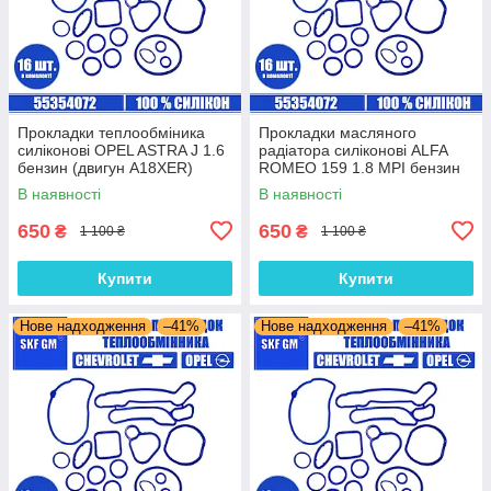
Прокладки теплообміника
Прокладки масляного
силіконові OPEL ASTRA J 1.6
радіатора силіконові ALFA
бензин (двигун A18XER)
ROMEO 159 1.8 MPI бензин
комплект 16 шт.
(двигун 939A4.000) комплект
В наявності
В наявності
16 шт.
650
650
₴
₴
1 100 ₴
1 100 ₴
Купити
Купити
Нове надходження
–41%
Нове надходження
–41%