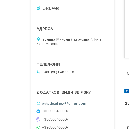
DetalAvto
вулиця Миколи Лаврухіна 4, Київ,
Київ, Україна
+380 (50) 046-00-07
С
autodetalnew@gmail.com
Х
+380500460007
+380500460007
+380500460007