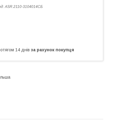
од:
ASR.2110-3104014СБ
ротягом 14 днів
за рахунок покупця
ольша