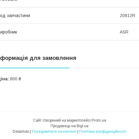
од запчастини
20812R
иробник
ASR
нформація для замовлення
іна:
800 ₴
Сайт створений на маркетплейсі
Prom.ua
Продавець на Bigl.ua
DetalAvto |
Поскаржитися на контент
|
Політика конфіденційності