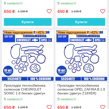
A18XEL) комплект 16 шт.
комплект 16 шт.
В наявності
В наявності
650
650
₴
₴
1 100 ₴
1 100 ₴
Купити
Купити
Нове надходження
–41%
Нове надходження
–41%
Прокладки теплообміника
Прокладки теплообміника
силіконові CHEVROLET
силіконові OPEL ZAFIRA B 1.8
SONIC 1.8 бензин (двигун
бензин (двигун Z18XER)
F18D4) комплект 16 шт.
комплект 16 шт.
В наявності
В наявності
650
650
₴
₴
1 100 ₴
1 100 ₴