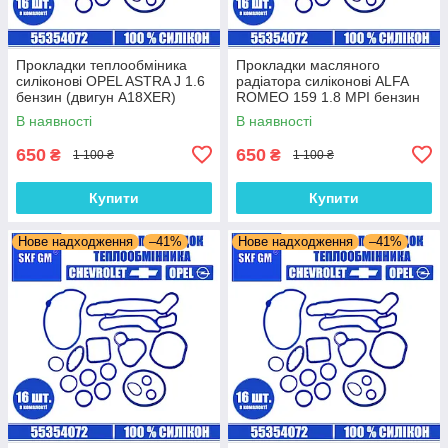
Прокладки теплообміника
Прокладки масляного
силіконові OPEL ASTRA J 1.6
радіатора силіконові ALFA
бензин (двигун A18XER)
ROMEO 159 1.8 MPI бензин
комплект 16 шт.
(двигун 939A4.000) комплект
В наявності
В наявності
16 шт.
650
650
₴
₴
1 100 ₴
1 100 ₴
Купити
Купити
Нове надходження
–41%
Нове надходження
–41%