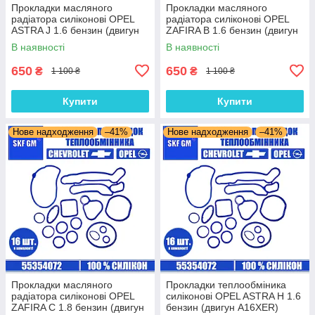
Прокладки масляного
Прокладки масляного
радіатора силіконові OPEL
радіатора силіконові OPEL
ASTRA J 1.6 бензин (двигун
ZAFIRA B 1.6 бензин (двигун
A18XER) комплект 16 шт.
Z16XER) комплект 16 шт.
В наявності
В наявності
650
650
₴
₴
1 100 ₴
1 100 ₴
Купити
Купити
Нове надходження
–41%
Нове надходження
–41%
Прокладки масляного
Прокладки теплообміника
радіатора силіконові OPEL
силіконові OPEL ASTRA H 1.6
ZAFIRA C 1.8 бензин (двигун
бензин (двигун A16XER)