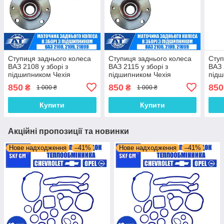
Ступиця заднього колеса
Ступиця заднього колеса
Ступ
ВАЗ 2108 у зборі з
ВАЗ 2115 у зборі з
ВАЗ 
підшипником Чехія
підшипником Чехія
підш
850
850
850
₴
₴
1 000 ₴
1 000 ₴
Купити
Купити
Акційні пропозиції та новинки
Нове надходження
–41%
Нове надходження
–41%