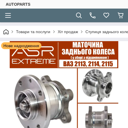
AUTOPARTS
Товари та послуги
Хіт продаж
Ступиця заднього коле
Нове надходження