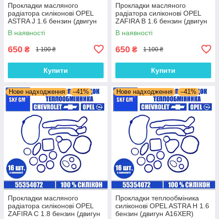
Прокладки масляного
Прокладки масляного
радіатора силіконові OPEL
радіатора силіконові OPEL
ASTRA J 1.6 бензин (двигун
ZAFIRA B 1.6 бензин (двигун
A18XER) комплект 16 шт.
Z16XER) комплект 16 шт.
В наявності
В наявності
650
650
₴
₴
1 100 ₴
1 100 ₴
Купити
Купити
Нове надходження
–41%
Нове надходження
–41%
Прокладки масляного
Прокладки теплообміника
радіатора силіконові OPEL
силіконові OPEL ASTRA H 1.6
ZAFIRA C 1.8 бензин (двигун
бензин (двигун A16XER)