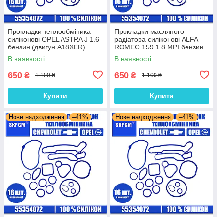
Прокладки теплообміника
Прокладки масляного
силіконові OPEL ASTRA J 1.6
радіатора силіконові ALFA
бензин (двигун A18XER)
ROMEO 159 1.8 MPI бензин
комплект 16 шт.
(двигун 939A4.000) комплект
В наявності
В наявності
16 шт.
650
650
₴
₴
1 100 ₴
1 100 ₴
Купити
Купити
Нове надходження
–41%
Нове надходження
–41%