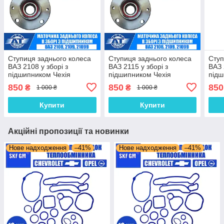
Ступиця заднього колеса
Ступиця заднього колеса
Ступ
ВАЗ 2108 у зборі з
ВАЗ 2115 у зборі з
ВАЗ 
підшипником Чехія
підшипником Чехія
підш
850
850
850
₴
₴
1 000 ₴
1 000 ₴
Купити
Купити
Акційні пропозиції та новинки
Нове надходження
–41%
Нове надходження
–41%