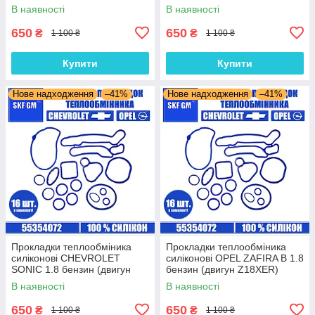
A18XEL) комплект 16 шт.
комплект 16 шт.
В наявності
В наявності
650
650
₴
₴
1 100 ₴
1 100 ₴
Купити
Купити
Нове надходження
–41%
Нове надходження
–41%
Прокладки теплообміника
Прокладки теплообміника
силіконові CHEVROLET
силіконові OPEL ZAFIRA B 1.8
SONIC 1.8 бензин (двигун
бензин (двигун Z18XER)
F18D4) комплект 16 шт.
комплект 16 шт.
В наявності
В наявності
650
650
₴
₴
1 100 ₴
1 100 ₴