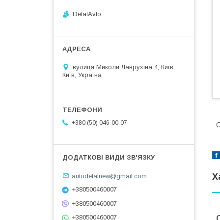
DetalAvto
вулиця Миколи Лаврухіна 4, Київ,
Київ, Україна
+380 (50) 046-00-07
С
autodetalnew@gmail.com
Х
+380500460007
+380500460007
+380500460007