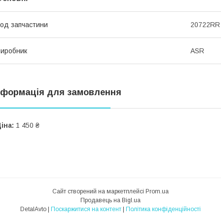
од запчастини
20722RR
иробник
ASR
нформація для замовлення
іна:
1 450 ₴
Сайт створений на маркетплейсі
Prom.ua
Продавець на Bigl.ua
DetalAvto |
Поскаржитися на контент
|
Політика конфіденційності