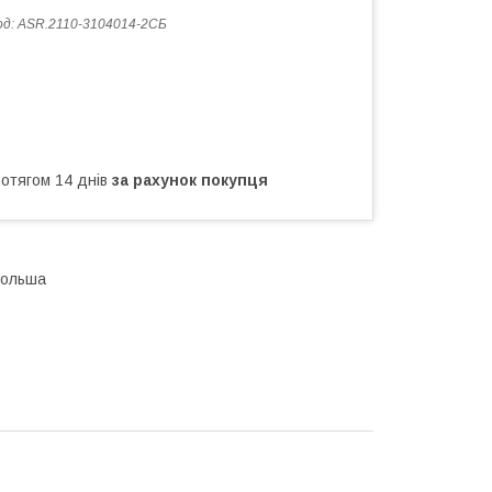
од:
ASR.2110-3104014-2СБ
ротягом 14 днів
за рахунок покупця
Польша