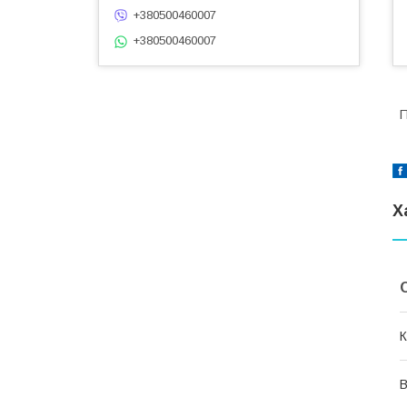
+380500460007
+380500460007
П
Х
К
В