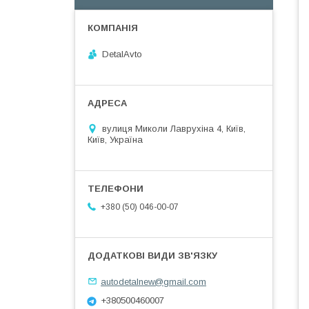
DetalAvto
вулиця Миколи Лаврухіна 4, Київ,
Київ, Україна
+380 (50) 046-00-07
autodetalnew@gmail.com
+380500460007