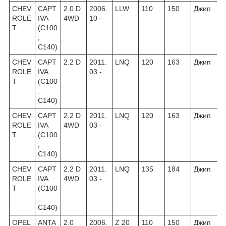
CHEV
CAPT
2.0 D
2006.
LLW
110
150
Джип
ROLE
IVA
4WD
10 -
T
(C100
,
C140)
CHEV
CAPT
2.2 D
2011.
LNQ
120
163
Джип
ROLE
IVA
03 -
T
(C100
,
C140)
CHEV
CAPT
2.2 D
2011.
LNQ
120
163
Джип
ROLE
IVA
4WD
03 -
T
(C100
,
C140)
CHEV
CAPT
2.2 D
2011.
LNQ
135
184
Джип
ROLE
IVA
4WD
03 -
T
(C100
,
C140)
OPEL
ANTA
2.0
2006.
Z 20
110
150
Джип