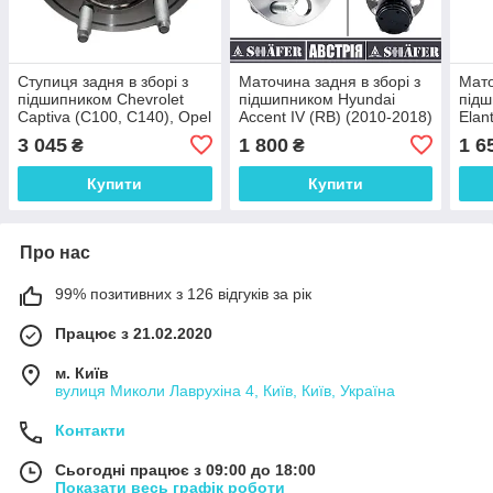
Ступиця задня в зборі з
Маточина задня в зборі з
Мато
підшипником Chevrolet
підшипником Hyundai
підш
Captiva (C100, C140), Opel
Accent IV (RB) (2010-2018)
Elant
Antara 2006-
Shafer
2006
3 045
1 800
1 6
₴
₴
Купити
Купити
Про нас
99% позитивних з 126 відгуків за рік
Працює з 21.02.2020
м. Київ
вулиця Миколи Лаврухіна 4, Київ, Київ, Україна
Контакти
Сьогодні працює з 09:00 до 18:00
Показати весь графік роботи