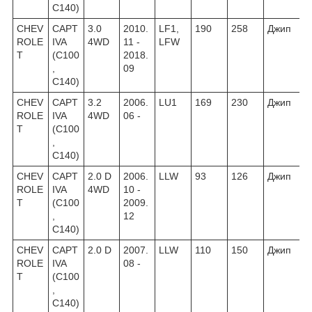
C140)
CHEV
CAPT
3.0
2010.
LF1,
190
258
Джип
ROLE
IVA
4WD
11 -
LFW
T
(C100
2018.
,
09
C140)
CHEV
CAPT
3.2
2006.
LU1
169
230
Джип
ROLE
IVA
4WD
06 -
T
(C100
,
C140)
CHEV
CAPT
2.0 D
2006.
LLW
93
126
Джип
ROLE
IVA
4WD
10 -
T
(C100
2009.
,
12
C140)
CHEV
CAPT
2.0 D
2007.
LLW
110
150
Джип
ROLE
IVA
08 -
T
(C100
,
C140)