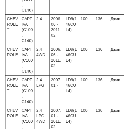
,
C140)
CHEV
CAPT
2.4
2006.
LD9(1
100
136
Джип
ROLE
IVA
06 -
46CU
T
(C100
2011.
L4)
,
02
C140)
CHEV
CAPT
2.4
2006.
LD9(1
100
136
Джип
ROLE
IVA
4WD
06 -
46CU
T
(C100
2011.
L4)
,
02
C140)
CHEV
CAPT
2.4
2007.
LD9(1
100
136
Джип
ROLE
IVA
LPG
01 -
46CU
T
(C100
L4)
,
C140)
CHEV
CAPT
2.4
2007.
LD9(1
100
136
Джип
ROLE
IVA
LPG
01 -
46CU
T
(C100
4WD
2011.
L4)
,
02