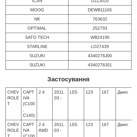
ILJIN
IJ113020
MOOG
DEWB11165
NK
763632
OPTIMAL
252793
SATO TECH
WB24190
STARLINE
LO27439
SUZUKI
4340278J00
SUZUKI
4340278J01
Застосування
CHEV
CAPT
2.4
2011.
LE5
123
167
Джип
ROLE
IVA
03 -
T
(C100
,
C140)
CHEV
CAPT
2.4
2011.
LE5
123
167
Джип
ROLE
IVA
4WD
03 -
T
(C100