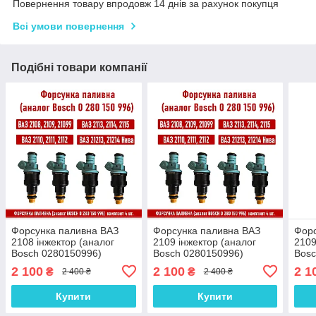
Повернення товару впродовж 14 днів за рахунок покупця
Всі умови повернення
Подібні товари компанії
Форсунка паливна ВАЗ
Форсунка паливна ВАЗ
Форс
2108 інжектор (аналог
2109 інжектор (аналог
2109
Bosch 0280150996)
Bosch 0280150996)
Bosc
комплект 4 шт.
комплект 4 шт.
комп
2 100
2 100
2 1
₴
₴
2 400 ₴
2 400 ₴
Купити
Купити