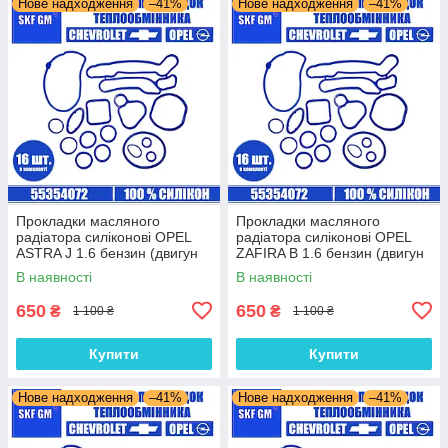
Нове надходження
–41%
Нове надходження
–41%
Прокладки масляного
Прокладки масляного
радіатора силіконові OPEL
радіатора силіконові OPEL
ASTRA J 1.6 бензин (двигун
ZAFIRA B 1.6 бензин (двигун
A18XER) комплект 16 шт.
Z16XER) комплект 16 шт.
В наявності
В наявності
650
650
₴
₴
1 100 ₴
1 100 ₴
Купити
Купити
Нове надходження
–41%
Нове надходження
–41%