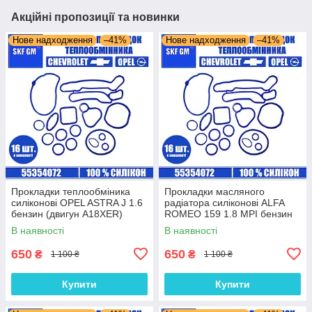
Акційні пропозиції та новинки
Нове надходження
–41%
Нове надходження
–41%
Прокладки теплообміника
Прокладки масляного
силіконові OPEL ASTRA J 1.6
радіатора силіконові ALFA
бензин (двигун A18XER)
ROMEO 159 1.8 MPI бензин
комплект 16 шт.
(двигун 939A4.000) комплект
В наявності
В наявності
16 шт.
650
650
₴
₴
1 100 ₴
1 100 ₴
Купити
Купити