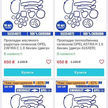
Прокладки масляного
Прокладки теплообміника
радіатора силіконові OPEL
силіконові OPEL ASTRA H 1.6
ZAFIRA C 1.8 бензин (двигун
бензин (двигун A16XER)
A18XEL) комплект 16 шт.
комплект 16 шт.
В наявності
В наявності
650
650
₴
₴
1 100 ₴
1 100 ₴
Купити
Купити
Нове надходження
–41%
Нове надходження
–41%