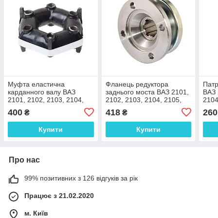
Муфта еластична
Фланець редуктора
Патр
карданного валу ВАЗ
заднього моста ВАЗ 2101,
ВАЗ 
2101, 2102, 2103, 2104,
2102, 2103, 2104, 2105,
2104
2105, 2106, 2107, 2121
2106, 2107, 2121, 21213
2121
400
418
260
₴
₴
Купити
Купити
Про нас
99% позитивних з 126 відгуків за рік
Працює з 21.02.2020
м. Київ