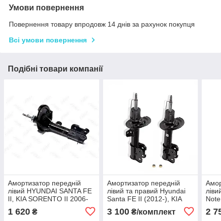
Умови повернення
Повернення товару впродовж 14 днів за рахунок покупця
Всі умови повернення
Подібні товари компанії
Амортизатор передній
Амортизатор передній
Амор
лівий HYUNDAI SANTA FE
лівий та правий Hyundai
ліви
II, KIA SORENTO II 2006-
Santa FE II (2012-), KIA
Note
газомасляний
Sorento II (2009-)
2012
1 620
3 100
2 7
₴
₴/комплект
(комплект 2 шт.)