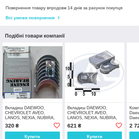
Повернення товару впродовж 14 днів за рахунок покупця
Всі умови повернення
Подібні товари компанії
Вкладиш DAEWOO,
Вкладиш DAEWOO,
Ком
CHEVROLET AVEO,
CHEVROLET AVEO,
Daew
LANOS, NEXIA, NUBIRA,
LANOS, NEXIA, NUBIRA,
Daew
TACUMA 1.4; 1.5; 1.6; 1.8
TACUMA 1.4; 1.5; 1.6; 1.8
Chev
320
621
2 7
₴
₴
(0.25) шатунний комплект
(STD) корінний комплект
Купити
Купити