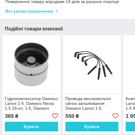
Повернення товару впродовж 14 днів за рахунок покупця
Всі умови повернення
Подібні товари компанії
Гідрокомпенсатор Daewoo
Провода високовольтні
Ком
Lanos 1.6, Daewoo Nexia
свічок запалювання
Lano
1.5 16-кл, 1.6, Daewoo
Daewoo Lanos 1.6,
1.5 
Nubira 1.6 Schaeffler INA
Daewoo Nexia 1.5 16-кл,
365
550
1 6
₴
₴
1.6, Daewoo Nubira 1.6
Parts Mall
Купити
Купити