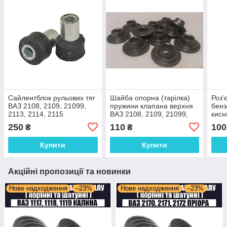
Сайлентблок рульових тяг
Шайба опорна (тарілка)
Роз'
ВАЗ 2108, 2109, 21099,
пружини клапана верхня
бенз
2113, 2114, 2115
ВАЗ 2108, 2109, 21099,
кисн
(комплект 2 шт.) гранатка
2110, 2113, 2114, 2115,
2109
250
110
100
₴
₴
1118 Калина, 2190 Гранта
(8 клап.)
Купити
Купити
Акційні пропозиції та новинки
Нове надходження
–23%
Нове надходження
–23%