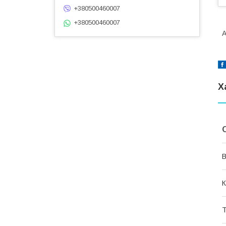
+380500460007
+380500460007
А
Х
В
К
Т