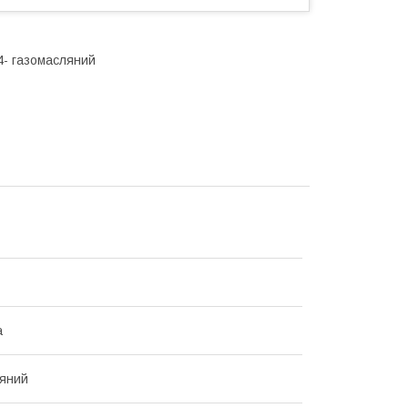
04- газомасляний
а
яний