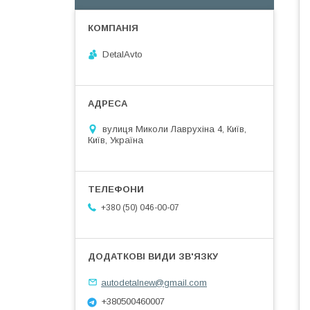
DetalAvto
вулиця Миколи Лаврухіна 4, Київ,
Київ, Україна
+380 (50) 046-00-07
autodetalnew@gmail.com
+380500460007