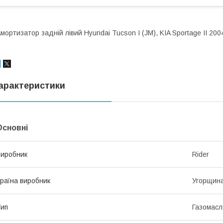
мортизатор задній лівий Hyundai Tucson I (JM), KIA Sportage II 20
арактеристики
Основні
иробник
Rider
раїна виробник
Угорщин
ип
Газомасл