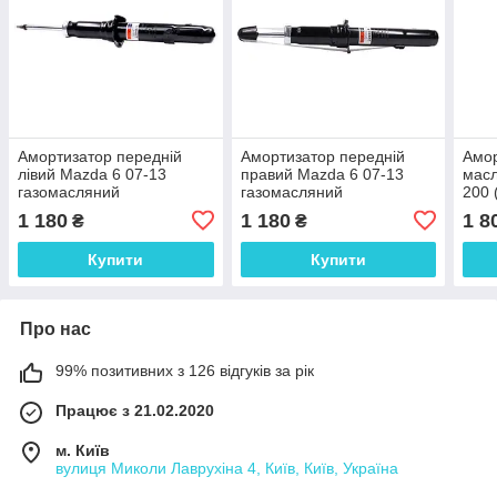
Амортизатор передній
Амортизатор передній
Амор
лівий Mazda 6 07-13
правий Mazda 6 07-13
масл
газомасляний
газомасляний
200 
GAM634900A
GAM634700A
Audi
1 180
1 180
1 8
₴
₴
р.в.
Купити
Купити
Про нас
99% позитивних з 126 відгуків за рік
Працює з 21.02.2020
м. Київ
вулиця Миколи Лаврухіна 4, Київ, Київ, Україна