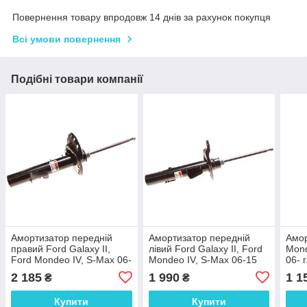
Повернення товару впродовж 14 днів за рахунок покупця
Всі умови повернення
Подібні товари компанії
Амортизатор передній
Амортизатор передній
Амор
правий Ford Galaxy II,
лівий Ford Galaxy II, Ford
Mond
Ford Mondeo IV, S-Max 06-
Mondeo IV, S-Max 06-15
06- 
15 газомасляний
газомасляний
137
2 185
1 990
1 1
₴
₴
6G9118045AAB
6G9118045AAB
Купити
Купити