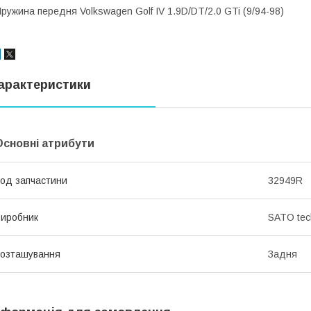
ружина передня Volkswagen Golf IV 1.9D/DT/2.0 GTi (9/94-98)
арактеристики
Основні атрибути
од запчастини
32949R
иробник
SATO tec
озташування
Задня