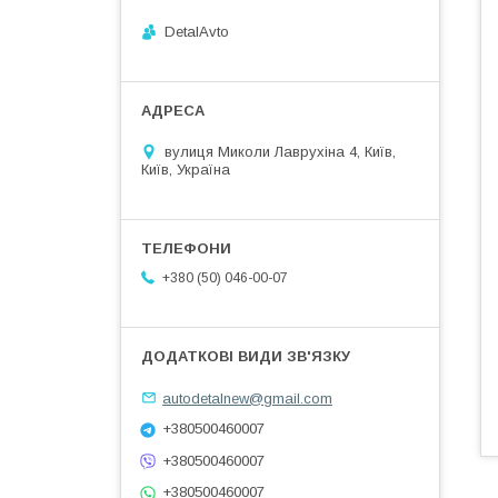
DetalAvto
вулиця Миколи Лаврухіна 4, Київ,
Київ, Україна
+380 (50) 046-00-07
autodetalnew@gmail.com
+380500460007
+380500460007
+380500460007