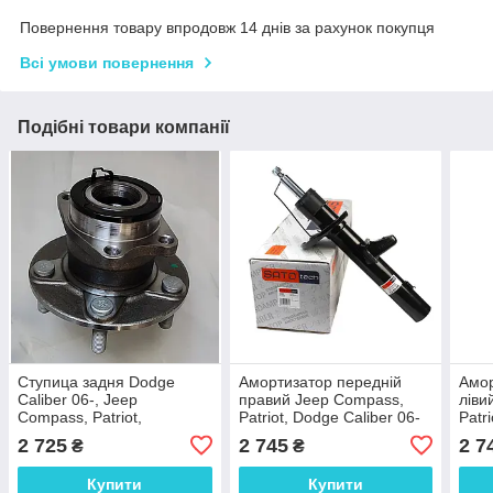
Повернення товару впродовж 14 днів за рахунок покупця
Всі умови повернення
Подібні товари компанії
Ступица задня Dodge
Амортизатор передній
Амор
Caliber 06-, Jeep
правий Jeep Compass,
ліви
Compass, Patriot,
Patriot, Dodge Caliber 06-
Patr
Mitsubishi Outlander 06-,
2 725
2 745
2 7
₴
₴
Peugeot 4007 07-
05105770AD
Купити
Купити