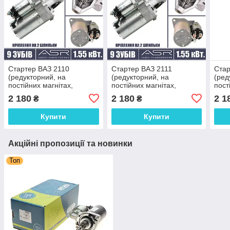
Стартер ВАЗ 2110
Стартер ВАЗ 2111
Стар
(редукторний, на
(редукторний, на
(ред
постійних магнітах,
постійних магнітах,
пост
кріплення на 2 шпильки) 9
кріплення на 2 шпильки) 9
кріп
2 180
2 180
2 1
₴
₴
зубів, 1,55 кВт. Польща
зубів, 1,55 кВт. Польща
зубі
Купити
Купити
Акційні пропозиції та новинки
Топ