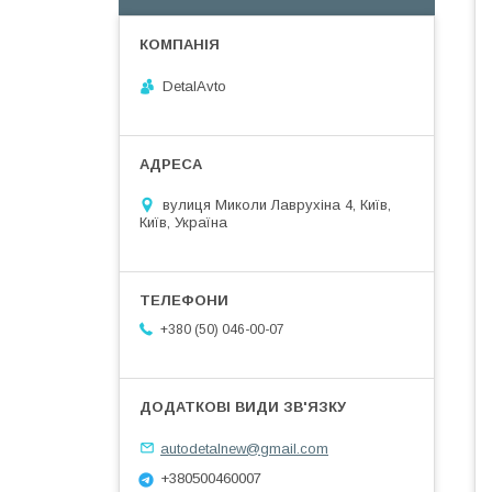
DetalAvto
вулиця Миколи Лаврухіна 4, Київ,
Київ, Україна
+380 (50) 046-00-07
autodetalnew@gmail.com
+380500460007