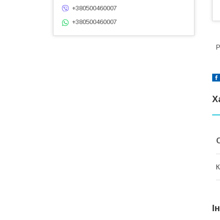
+380500460007
+380500460007
Р
Х
К
І