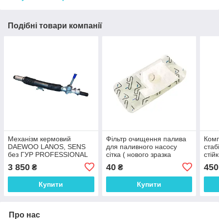
Подібні товари компанії
Механізм кермовий
Фільтр очищення палива
Комп
DAEWOO LANOS, SENS
для паливного насосу
стаб
без ГУР PROFESSIONAL
сітка ( нового зразка
стій
RIDER
11мм) DAEWOO LANOS,
DAE
3 850
40
450
₴
₴
SENS
ново
полі
Купити
Купити
Про нас