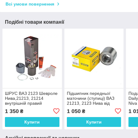
Всі умови повернення
Подібні товари компанії
ШРУС ВАЗ 2123 Шевроле
Підшипник передньої
Подш
Нива,21213, 21214
маточини (ступиці) ВАЗ
Dail
внутрішній правий
21213, 2123 Нива від
Niva
(довгий) 24 шліци (24x22)
Iveco Daily
(40x
1 350
1 050
1 0
₴
₴
"граната" ASR EXTREME
(посилений) (40x55x73)
Купити
Купити