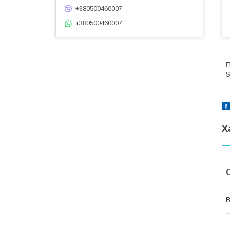
+380500460007
+380500460007
П
Х
В