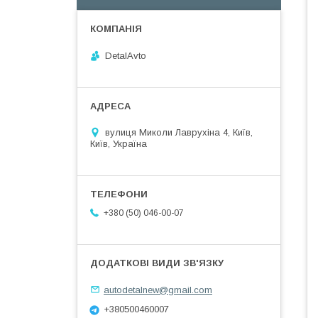
DetalAvto
вулиця Миколи Лаврухіна 4, Київ,
Київ, Україна
+380 (50) 046-00-07
autodetalnew@gmail.com
+380500460007