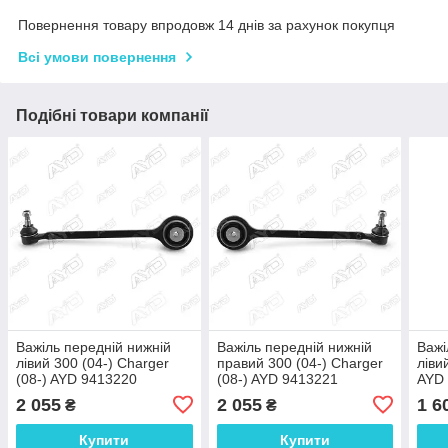
Повернення товару впродовж 14 днів за рахунок покупця
Всі умови повернення
Подібні товари компанії
Важіль передній нижній
Важіль передній нижній
Важі
лівий 300 (04-) Charger
правий 300 (04-) Charger
ліви
(08-) AYD 9413220
(08-) AYD 9413221
AYD
2 055
2 055
1 6
₴
₴
Купити
Купити