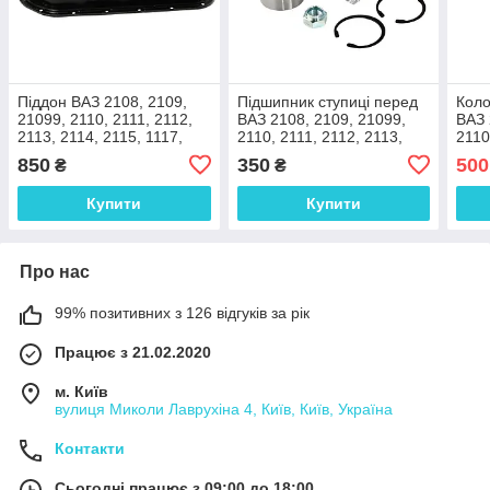
Піддон ВАЗ 2108, 2109,
Підшипник ступиці перед
Коло
21099, 2110, 2111, 2112,
ВАЗ 2108, 2109, 21099,
ВАЗ 
2113, 2114, 2115, 1117,
2110, 2111, 2112, 2113,
2110
1118, 1119
2114, 2115,SENS, LANOS,
2114
850
350
500
₴
₴
AVEO (13') ASR Польща
ІТАЛ
Купити
Купити
Про нас
99% позитивних з 126 відгуків за рік
Працює з 21.02.2020
м. Київ
вулиця Миколи Лаврухіна 4, Київ, Київ, Україна
Контакти
Сьогодні працює з 09:00 до 18:00