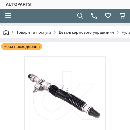
AUTOPARTS
Товари та послуги
Деталі кермового управління
Руль
Нове надходження