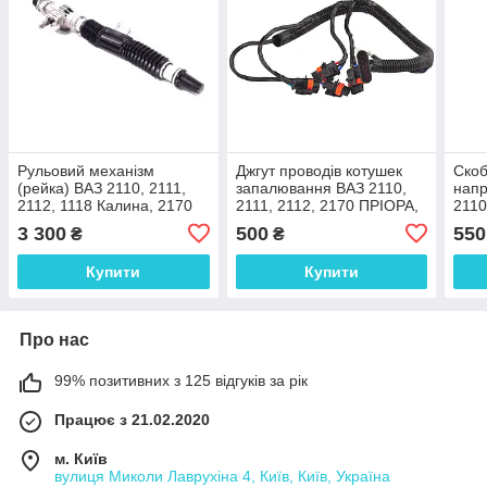
Рульовий механізм
Джгут проводів котушек
Cкоб
(рейка) ВАЗ 2110, 2111,
запалювання ВАЗ 2110,
напр
2112, 1118 Калина, 2170
2111, 2112, 2170 ПРІОРА,
2110
Пріора без рульових тяг
1118 КАЛИНА 16 клап
ПРІО
3 300
500
550
₴
₴
2190
Купити
Купити
Про нас
99% позитивних з 125 відгуків за рік
Працює з 21.02.2020
м. Київ
вулиця Миколи Лаврухіна 4, Київ, Київ, Україна