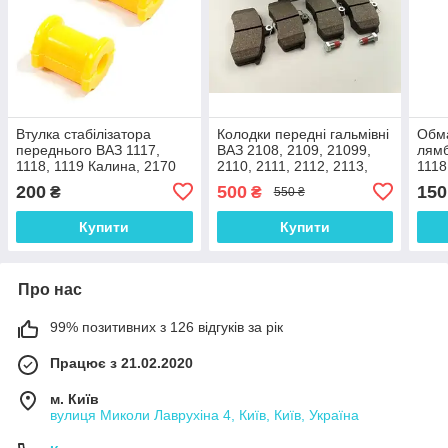
Втулка стабілізатора
Колодки передні гальмівні
Обма
переднього ВАЗ 1117,
ВАЗ 2108, 2109, 21099,
лямб
1118, 1119 Калина, 2170
2110, 2111, 2112, 2113,
1118
Пріора (поліуретан)
2114, 2115, 2170, 1118
(кор
200
500
150
₴
₴
550 ₴
комплект 2 шт
ІТАЛІЯ
Купити
Купити
Про нас
99% позитивних з 126 відгуків за рік
Працює з 21.02.2020
м. Київ
вулиця Миколи Лаврухіна 4, Київ, Київ, Україна