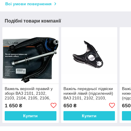
Всі умови повернення
Подібні товари компанії
Важель верхній правий у
Важіль передньої підвіски
Важі
зборі ВАЗ 2101, 2102,
нижній лівий (підсилений)
нижн
2103, 2104, 2105, 2106,
ВАЗ 2101, 2102, 2103,
(під
2107 ОРИГІНАЛ
2104, 2105, 2106, 2107
2102
1 650
650
650
₴
₴
2106
Купити
Купити