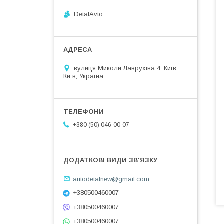
DetalAvto
вулиця Миколи Лаврухіна 4, Київ,
Київ, Україна
+380 (50) 046-00-07
autodetalnew@gmail.com
+380500460007
+380500460007
+380500460007