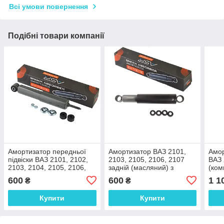
Всі умови повернення
Подібні товари компанії
Амортизатор передньої
Амортизатор ВАЗ 2101,
Амор
підвіски ВАЗ 2101, 2102,
2103, 2105, 2106, 2107
ВАЗ 
2103, 2104, 2105, 2106,
задній (масляний) з
(ком
2107
втулками EXTREME
Shif
600
600
1 1
₴
₴
Купити
Купити