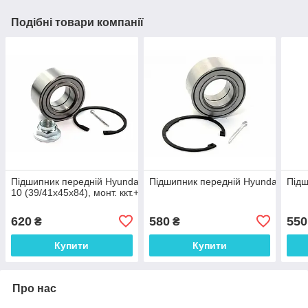
Подібні товари компанії
Підшипник передній Hyundai Santa Fe I, Tucson I, I40, Ix35, Sonat
Підшипник передній Hyundai Elantra,
Підш
10 (39/41x45x84), монт. ккт.+
620
580
550
₴
₴
Купити
Купити
Про нас