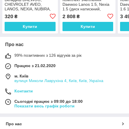
CHEVROLET AVEO,
Daewoo Lanos 1.5, Nexia
Daew
LANOS, NEXIA, NUBIRA,
1.5 (диск натискний,
1.6 
TACUMA 1.4; 1.5; 1.6; 1.8
ведений, підшипник)
нати
320
2 808
3 4
₴
₴
(0.25) шатунний комплект
VALEO PHC
під
Купити
Купити
Про нас
99% позитивних з 126 відгуків за рік
Працює з 21.02.2020
м. Київ
вулиця Миколи Лаврухіна 4, Київ, Київ, Україна
Контакти
Сьогодні працює з 09:00 до 18:00
Показати весь графік роботи
Про нас