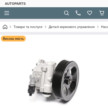
AUTOPARTS
Товари та послуги
Деталі кермового управління
Нас
Висока якість