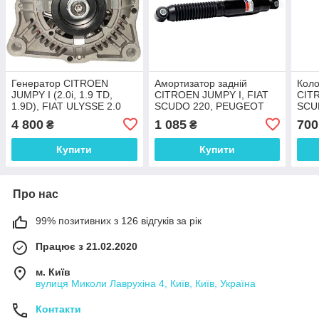
Генератор CITROEN
Амортизатор задній
Коло
JUMPY I (2.0i, 1.9 TD,
CITROEN JUMPY I, FIAT
CIT
1.9D), FIAT ULYSSE 2.0
SCUDO 220, PEUGEOT
SCU
JTD, SCUDO (2.0, 2.0 JTD)
EXPERT 222, 223, 224
EXP
4 800
1 085
700
₴
₴
80А
(втулка сайлентблока
45мм)
Купити
Купити
Про нас
99% позитивних з 126 відгуків за рік
Працює з 21.02.2020
м. Київ
вулиця Миколи Лаврухіна 4, Київ, Київ, Україна
Контакти